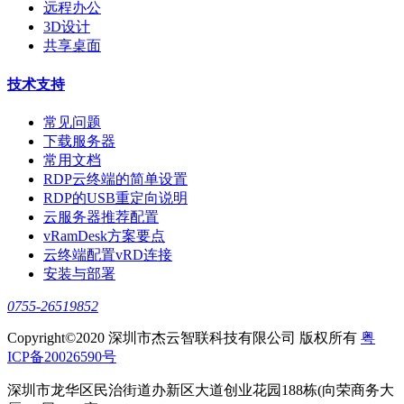
远程办公
3D设计
共享桌面
技术支持
常见问题
下载服务器
常用文档
RDP云终端的简单设置
RDP的USB重定向说明
云服务器推荐配置
vRamDesk方案要点
云终端配置vRD连接
安装与部署
0755-26519852
Copyright©2020 深圳市杰云智联科技有限公司 版权所有
粤
ICP备20026590号
深圳市龙华区民治街道办新区大道创业花园188栋(向荣商务大