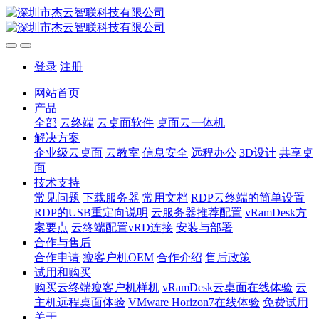
登录
注册
网站首页
产品
全部
云终端
云桌面软件
桌面云一体机
解决方案
企业级云桌面
云教室
信息安全
远程办公
3D设计
共享桌
面
技术支持
常见问题
下载服务器
常用文档
RDP云终端的简单设置
RDP的USB重定向说明
云服务器推荐配置
vRamDesk方
案要点
云终端配置vRD连接
安装与部署
合作与售后
合作申请
瘦客户机OEM
合作介绍
售后政策
试用和购买
购买云终端瘦客户机样机
vRamDesk云桌面在线体验
云
主机远程桌面体验
VMware Horizon7在线体验
免费试用
关于