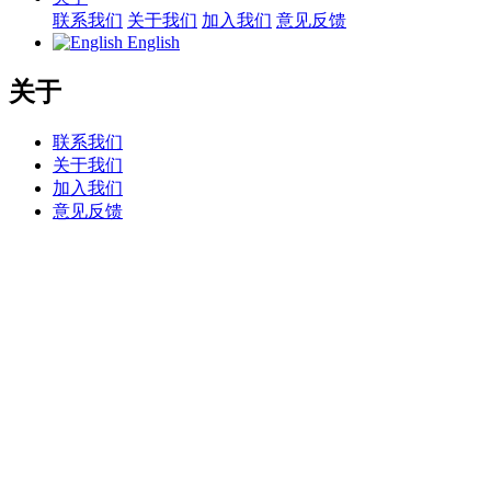
联系我们
关于我们
加入我们
意见反馈
English
关于
联系我们
关于我们
加入我们
意见反馈