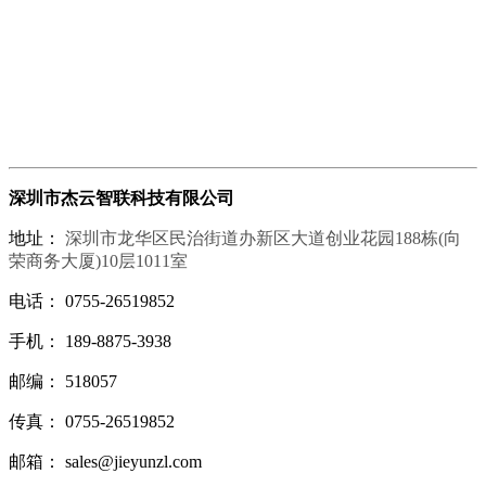
深圳市杰云智联科技有限公司
地址：
深圳市龙华区民治街道办新区大道创业花园188栋(向
荣商务大厦)10层1011室
电话： 0755-26519852
手机： 189-8875-3938
邮编： 518057
传真： 0755-26519852
邮箱： sales@jieyunzl.com