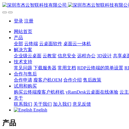
登录
注册
网站首页
产品
全部
云终端
云桌面软件
桌面云一体机
解决方案
企业级云桌面
云教室
信息安全
远程办公
3D设计
共享桌
技术支持
常见问题
下载服务器
常用文档
RDP云终端的简单设置
R
合作与售后
合作申请
瘦客户机OEM
合作介绍
售后政策
试用和购买
购买云终端瘦客户机样机
vRamDesk云桌面在线体验
云主
关于
联系我们
关于我们
加入我们
意见反馈
English
产品