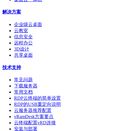
解决方案
企业级云桌面
云教室
信息安全
远程办公
3D设计
共享桌面
技术支持
常见问题
下载服务器
常用文档
RDP云终端的简单设置
RDP的USB重定向说明
云服务器推荐配置
vRamDesk方案要点
云终端配置vRD连接
安装与部署