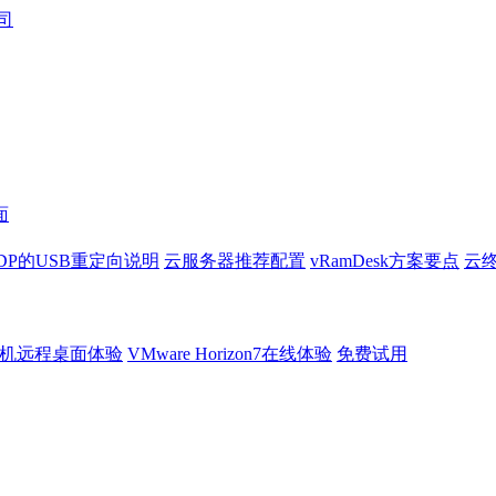
面
DP的USB重定向说明
云服务器推荐配置
vRamDesk方案要点
云终
机远程桌面体验
VMware Horizon7在线体验
免费试用