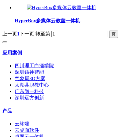
HyperBox多媒体云教室一体机
上一页
1
下一页
转至第
应用案例
四川理工白酒学院
深圳镭神智能
气象局3D方案
太湖县职教中心
广东尚一科技
深圳远方创新
产品
云终端
云桌面软件
桌面云一体机