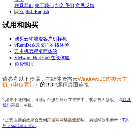
联系我们
关于我们
加入我们
意见反馈
English
试用和购买
购买云终端瘦客户机样机
vRamDesk云桌面在线体验
云主机远程桌面体验
VMware Horizon7在线体验
免费试用
请参考以下步骤，在线体验杰云
Windows10虚拟云主
机（电信宽带）
的RDP
远程桌面连接：
* 如果不能访问，可能后台服务器正在维护中，或者被人修改。请
联系
我们
还原云主机
。
* 远程连接的效果会受到
广域网网络质量影响
，局域网效果参考：
T系
列之远程桌面演示
。