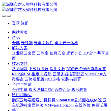
登录
注册
网站首页
产品
全部
云终端
云桌面软件
桌面云一体机
解决方案
企业级云桌面
云教室
信息安全
远程办公
3D设计
共享桌
面
技术支持
常见问题
下载服务器
常用文档
RDP云终端的简单设置
RDP的USB重定向说明
云服务器推荐配置
vRamDesk方
案要点
云终端配置vRD连接
安装与部署
合作与售后
合作申请
瘦客户机OEM
合作介绍
售后政策
试用和购买
购买云终端瘦客户机样机
vRamDesk云桌面在线体验
云
主机远程桌面体验
VMware Horizon7在线体验
免费试用
关于