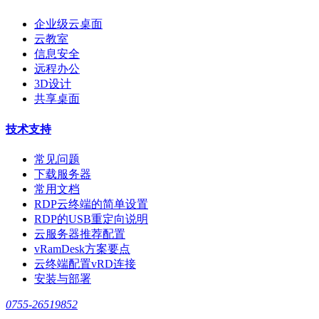
企业级云桌面
云教室
信息安全
远程办公
3D设计
共享桌面
技术支持
常见问题
下载服务器
常用文档
RDP云终端的简单设置
RDP的USB重定向说明
云服务器推荐配置
vRamDesk方案要点
云终端配置vRD连接
安装与部署
0755-26519852