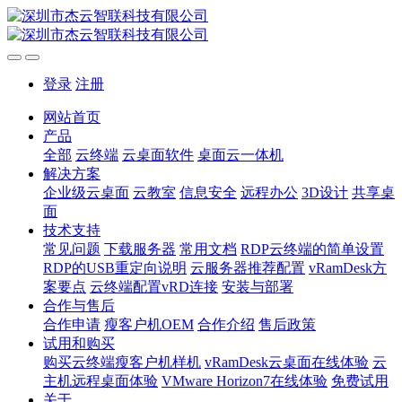
登录
注册
网站首页
产品
全部
云终端
云桌面软件
桌面云一体机
解决方案
企业级云桌面
云教室
信息安全
远程办公
3D设计
共享桌
面
技术支持
常见问题
下载服务器
常用文档
RDP云终端的简单设置
RDP的USB重定向说明
云服务器推荐配置
vRamDesk方
案要点
云终端配置vRD连接
安装与部署
合作与售后
合作申请
瘦客户机OEM
合作介绍
售后政策
试用和购买
购买云终端瘦客户机样机
vRamDesk云桌面在线体验
云
主机远程桌面体验
VMware Horizon7在线体验
免费试用
关于