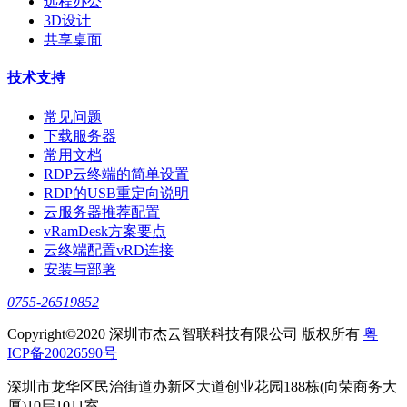
远程办公
3D设计
共享桌面
技术支持
常见问题
下载服务器
常用文档
RDP云终端的简单设置
RDP的USB重定向说明
云服务器推荐配置
vRamDesk方案要点
云终端配置vRD连接
安装与部署
0755-26519852
Copyright©2020 深圳市杰云智联科技有限公司 版权所有
粤
ICP备20026590号
深圳市龙华区民治街道办新区大道创业花园188栋(向荣商务大
厦)10层1011室