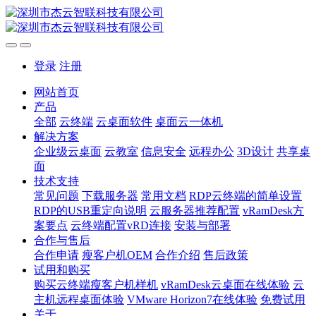
登录
注册
网站首页
产品
全部
云终端
云桌面软件
桌面云一体机
解决方案
企业级云桌面
云教室
信息安全
远程办公
3D设计
共享桌
面
技术支持
常见问题
下载服务器
常用文档
RDP云终端的简单设置
RDP的USB重定向说明
云服务器推荐配置
vRamDesk方
案要点
云终端配置vRD连接
安装与部署
合作与售后
合作申请
瘦客户机OEM
合作介绍
售后政策
试用和购买
购买云终端瘦客户机样机
vRamDesk云桌面在线体验
云
主机远程桌面体验
VMware Horizon7在线体验
免费试用
关于