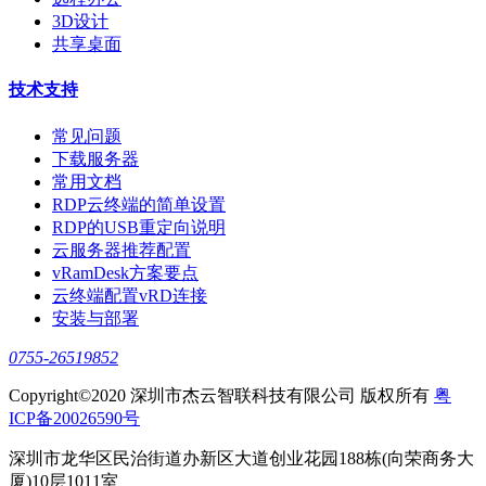
3D设计
共享桌面
技术支持
常见问题
下载服务器
常用文档
RDP云终端的简单设置
RDP的USB重定向说明
云服务器推荐配置
vRamDesk方案要点
云终端配置vRD连接
安装与部署
0755-26519852
Copyright©2020 深圳市杰云智联科技有限公司 版权所有
粤
ICP备20026590号
深圳市龙华区民治街道办新区大道创业花园188栋(向荣商务大
厦)10层1011室