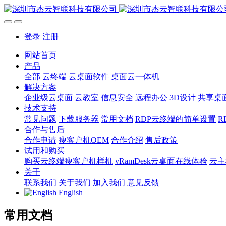
登录
注册
网站首页
产品
全部
云终端
云桌面软件
桌面云一体机
解决方案
企业级云桌面
云教室
信息安全
远程办公
3D设计
共享桌
技术支持
常见问题
下载服务器
常用文档
RDP云终端的简单设置
R
合作与售后
合作申请
瘦客户机OEM
合作介绍
售后政策
试用和购买
购买云终端瘦客户机样机
vRamDesk云桌面在线体验
云主
关于
联系我们
关于我们
加入我们
意见反馈
English
常用文档