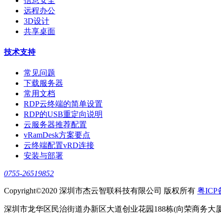
信息安全
远程办公
3D设计
共享桌面
技术支持
常见问题
下载服务器
常用文档
RDP云终端的简单设置
RDP的USB重定向说明
云服务器推荐配置
vRamDesk方案要点
云终端配置vRD连接
安装与部署
0755-26519852
Copyright©2020 深圳市杰云智联科技有限公司 版权所有
粤ICP
深圳市龙华区民治街道办新区大道创业花园188栋(向荣商务大厦)1