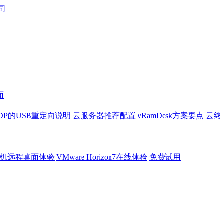
面
DP的USB重定向说明
云服务器推荐配置
vRamDesk方案要点
云终
机远程桌面体验
VMware Horizon7在线体验
免费试用