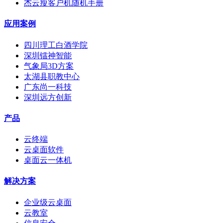
杰云瘦客户机随机手册
应用案例
四川理工白酒学院
深圳镭神智能
气象局3D方案
太湖县职教中心
广东尚一科技
深圳远方创新
产品
云终端
云桌面软件
桌面云一体机
解决方案
企业级云桌面
云教室