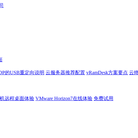
面
DP的USB重定向说明
云服务器推荐配置
vRamDesk方案要点
云终
机远程桌面体验
VMware Horizon7在线体验
免费试用