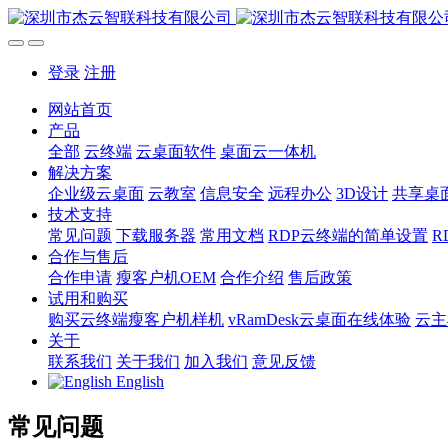
登录
注册
网站首页
产品
全部
云终端
云桌面软件
桌面云一体机
解决方案
企业级云桌面
云教室
信息安全
远程办公
3D设计
共享桌
技术支持
常见问题
下载服务器
常用文档
RDP云终端的简单设置
R
合作与售后
合作申请
瘦客户机OEM
合作介绍
售后政策
试用和购买
购买云终端瘦客户机样机
vRamDesk云桌面在线体验
云主
关于
联系我们
关于我们
加入我们
意见反馈
English
常见问题