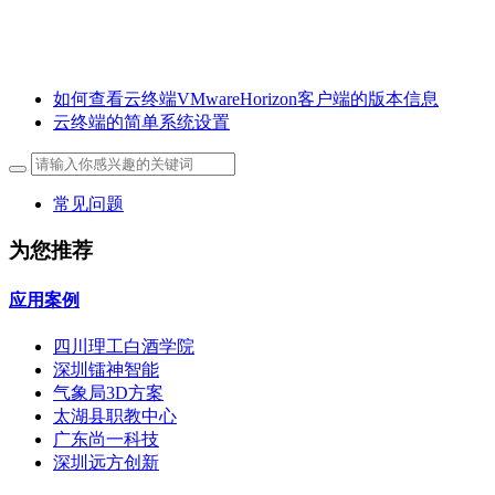
如何查看云终端VMwareHorizon客户端的版本信息
云终端的简单系统设置
常见问题
为您推荐
应用案例
四川理工白酒学院
深圳镭神智能
气象局3D方案
太湖县职教中心
广东尚一科技
深圳远方创新