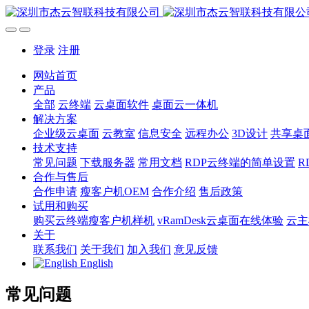
登录
注册
网站首页
产品
全部
云终端
云桌面软件
桌面云一体机
解决方案
企业级云桌面
云教室
信息安全
远程办公
3D设计
共享桌
技术支持
常见问题
下载服务器
常用文档
RDP云终端的简单设置
R
合作与售后
合作申请
瘦客户机OEM
合作介绍
售后政策
试用和购买
购买云终端瘦客户机样机
vRamDesk云桌面在线体验
云主
关于
联系我们
关于我们
加入我们
意见反馈
English
常见问题