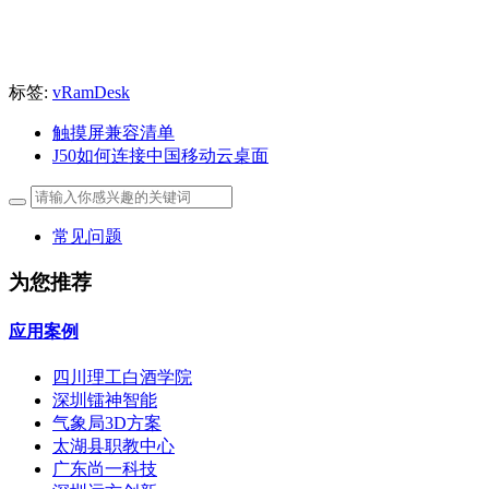
标签:
vRamDesk
触摸屏兼容清单
J50如何连接中国移动云桌面
常见问题
为您推荐
应用案例
四川理工白酒学院
深圳镭神智能
气象局3D方案
太湖县职教中心
广东尚一科技