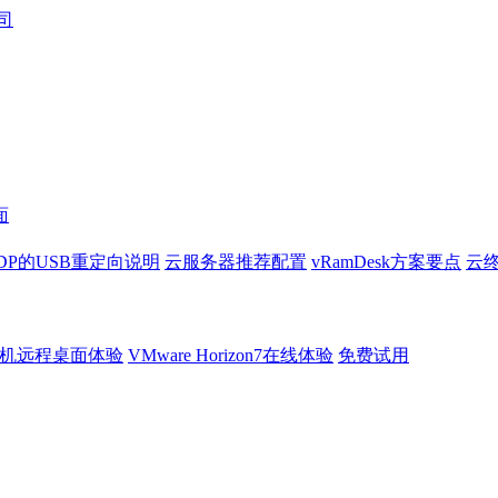
面
DP的USB重定向说明
云服务器推荐配置
vRamDesk方案要点
云终
机远程桌面体验
VMware Horizon7在线体验
免费试用